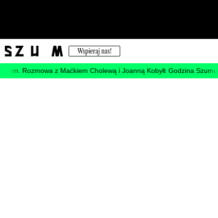
Wspieraj nas!
ntrum. Rozmowa z Maćkiem Cholewą i Joanną Kobyłt
Godzina Szumu #17
Podcast
13.08.2021
„Godzina Szumu” w Radiu Kapitał:
Biuro Usług Postartystycznych
(Stefańska, Depczyński, Kowalczyk,
Zalewska)
Karolina Plinta
udostępnij —
facebook
twitter/x
link