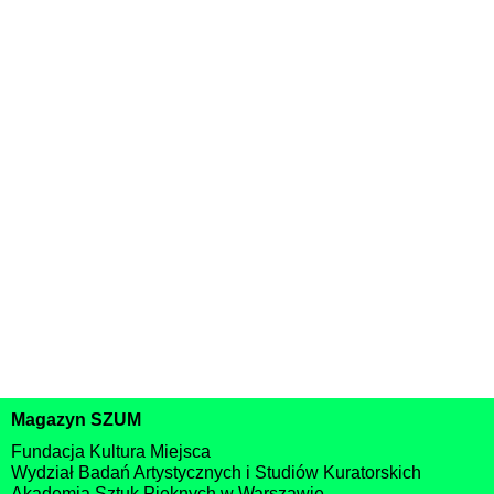
5
6
„Dary przyjaźni” w Muzeum Sztuki
3-30 sierpnia
w Łodzi
Redakcja
Redakcja
Newsletter Szumu
co piątek w Twojej skrzynce!
Zapisz się
Akceptuję
Politykę prywatności
Magazyn SZUM
Fundacja Kultura Miejsca
Wydział Badań Artystycznych i Studiów Kuratorskich
Akademia Sztuk Pięknych w Warszawie