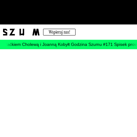
Wspieraj nas!
iem Cholewą i Joanną Kobyłt
Godzina Szumu #171 Spisek prowincji pr
Do zobaczenia
22.06.2021
5 min
„Coś od zera” Marcina Mierzickiego
w Galerii Entropia
Redakcja
udostępnij —
facebook
twitter/x
link
pobierz .pdf